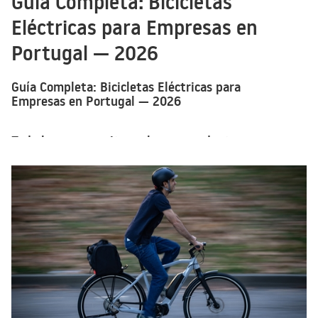
Guía Completa: Bicicletas
Eléctricas para Empresas en
Portugal — 2026
Guía Completa: Bicicletas Eléctricas para
Empresas en Portugal — 2026
Todo lo que necesitas saber para adoptar
bicicletas eléctricas en tu empresa: apoyo
gubernamental, gama de modelos, opciones de
compra y beneficios para tus empleados.
Movilidad Eléctrica para Empresas: Una
Oportunidad Real
BEEQ ofrece soluciones de bicicletas eléctricas diseñadas especialmente para
empresas, desde hostelería y turismo hasta organizaciones que quieran
apoyar a sus empleados en los desplazamientos diarios.