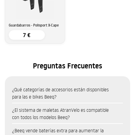
Guardabarros - Polisport X-Cape
7 €
Preguntas Frecuentes
¿Qué categorías de accesorios están disponibles
para las e bikes Beeq?
El catálogo de accesorios de Beeq cubre ocho categorías:
¿El sistema de maletas AtranVelo es compatible
• Maletas y alforjas (sistema AtranVelo — bolsas superiores,
con todos los modelos Beeq?
alforjas laterales, cestas)
El sistema AtranVelo es el principal sistema de transporte
• Candados y seguridad (protección antirrobo y anticorte)
¿Beeq vende baterías extra para aumentar la
compatible con la gama Beeq. Los productos disponibles